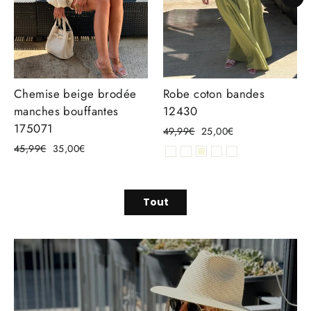
Chemise beige brodée
Robe coton bandes
manches bouffantes
12430
175071
Prix
Prix
49,99€
25,00€
régulier
réduit
Prix
Prix
45,99€
35,00€
régulier
réduit
Tout