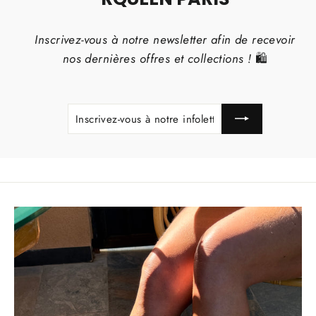
Inscrivez-vous à notre newsletter afin de recevoir
nos dernières offres et collections !
🛍️
INSCRIVEZ-
S'INSCRIRE
VOUS
À
NOTRE
INFOLETTRE