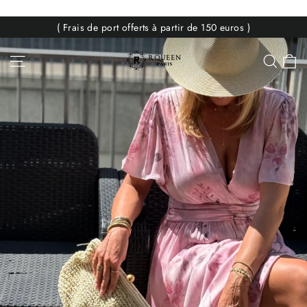
Passer
au
( Frais de port offerts à partir de 150 euros )
contenu
RQUEEN
P
Navigation
Rech
Paris