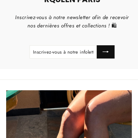
Inscrivez-vous à notre newsletter afin de recevoir
nos dernières offres et collections !
🛍️
INSCRIVEZ-
S'INSCRIRE
VOUS
À
NOTRE
INFOLETTRE