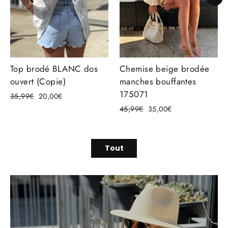
Top brodé BLANC dos
Chemise beige brodée
ouvert (Copie)
manches bouffantes
175071
Prix
Prix
35,99€
20,00€
régulier
réduit
Prix
Prix
45,99€
35,00€
régulier
réduit
Tout