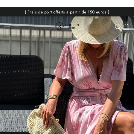
Passer
au
( Frais de port offerts à partir de 150 euros )
contenu
RQUEEN
P
Navigation
Rech
Paris